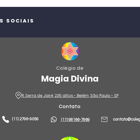
s sociais
Colégio de
Magia Divina
R. Serra de Jairé, 235 altos - Belém, São Paulo - SP​​
Contato
(11) 2796-9059
contato@
cole
(11) 98166-7969