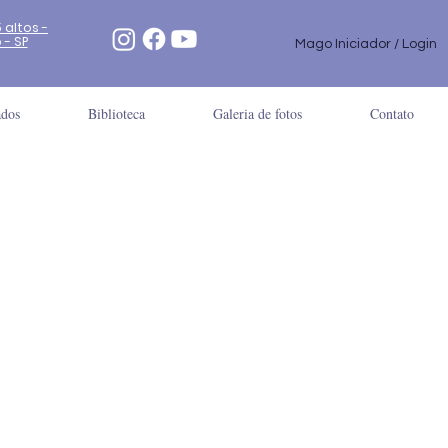
5 altos -
 SP​​
Mago Iniciador / Login
ados
Biblioteca
Galeria de fotos
Contato