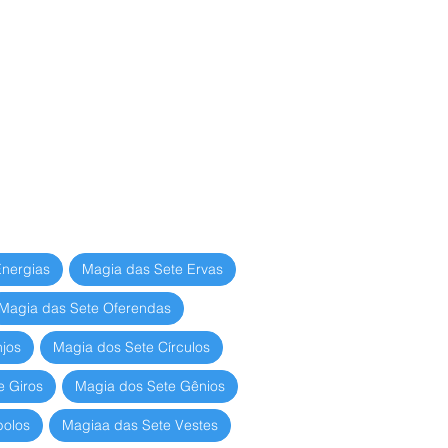
Energias
Magia das Sete Ervas
Magia das Sete Oferendas
jos
Magia dos Sete Círculos
e Giros
Magia dos Sete Gênios
bolos
Magiaa das Sete Vestes