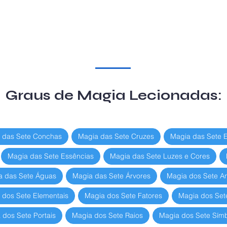
Graus de Magia Lecionadas:
 das Sete Conchas
Magia das Sete Cruzes
Magia das Sete 
Magia das Sete Essências
Magia das Sete Luzes e Cores
a das Sete Águas
Magia das Sete Árvores
Magia dos Sete An
 dos Sete Elementais
Magia dos Sete Fatores
Magia dos Set
 dos Sete Portais
Magia dos Sete Raios
Magia dos Sete Sím