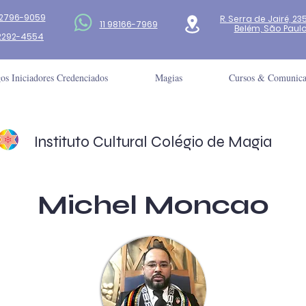
 2796-9059
R. Serra de Jairé, 23
11 98166-7969
Belém, São Paulo -
 2292-4554
s Iniciadores Credenciados
Magias
Cursos & Comunic
Instituto Cultural Colégio de Magia
Michel Moncao