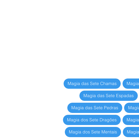
Magia das Sete Chamas
Magia
Magia das Sete Espadas
Magia das Sete Pedras
Magi
Magia dos Sete Dragões
Magia
Magia dos Sete Mentais
Magia